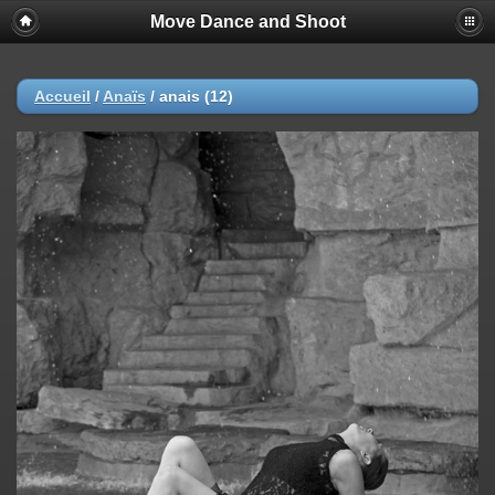
Move Dance and Shoot
Accueil
/
Anaïs
/
anais (12)